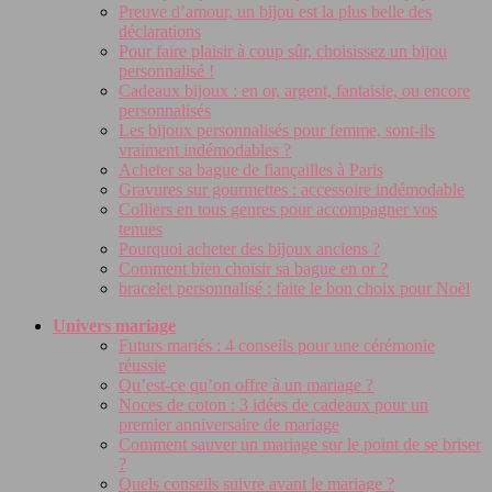
Preuve d’amour, un bijou est la plus belle des
déclarations
Pour faire plaisir à coup sûr, choisissez un bijou
personnalisé !
Cadeaux bijoux : en or, argent, fantaisie, ou encore
personnalisés
Les bijoux personnalisés pour femme, sont-ils
vraiment indémodables ?
Acheter sa bague de fiançailles à Paris
Gravures sur gourmettes : accessoire indémodable
Colliers en tous genres pour accompagner vos
tenues
Pourquoi acheter des bijoux anciens ?
Comment bien choisir sa bague en or ?
bracelet personnalisé : faite le bon choix pour Noël
Univers mariage
Futurs mariés : 4 conseils pour une cérémonie
réussie
Qu’est-ce qu’on offre à un mariage ?
Noces de coton : 3 idées de cadeaux pour un
premier anniversaire de mariage
Comment sauver un mariage sur le point de se briser
?
Quels conseils suivre avant le mariage ?