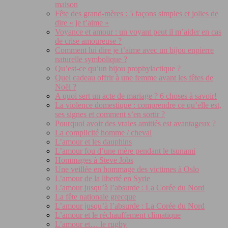
maison
Fête des grand-mères : 5 façons simples et jolies de
dire « je t’aime »
Voyance et amour : un voyant peut il m’aider en cas
de crise amoureuse ?
Comment lui dire je t’aime avec un bijou enpierre
naturelle symbolique ?
Qu’est-ce qu’un bijou prophylactique ?
Quel cadeau offrir à une femme avant les fêtes de
Noël ?
A quoi sert un acte de mariage ? 6 choses à savoir!
La violence domestique : comprendre ce qu’elle est,
ses signes et comment s’en sortir ?
Pourquoi avoir des vraies amitiés est avantageux ?
La complicité homme / cheval
L’amour et les dauphins
L’amour fou d’une mère pendant le tsunami
Hommages à Steve Jobs
Une veillée en hommage des victimes à Oslo
L’amour de la liberté en Syrie
L’amour jusqu’à l’absurde : La Corée du Nord
La fête nationale grecque
L’amour jusqu’à l’absurde : La Corée du Nord
L’amour et le réchauffement climatique
L’amour et… le rugby