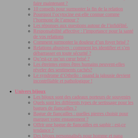
faire maintenant ?
10 conseils pour surmonter la fin de la relation
Pourquoi l’ocytocine est-elle connue comme
l’hormone de l’amour ?
Les réponses aux questions autour de l’infidélité.
Responsabilité affective : l’importance pour la santé
de vos relations
Comment surmonter la douleur d’un foyer brisé ?
Relations abusives : comment les identifier et s’en
débarrasser en toute sécurité ?
Qu’est-ce qu’un cœur brisé ?
Les étreintes entres êtres humains peuvent-elles
réveler des sentiments cachés?
Le syndrome d’Othello : quand la jalousie devient
incontrôlable et pathologique !
Univers bijoux
Les bijoux sont des cadeaux porteurs de souvenirs
Quels sont les différents types de sertissage pour les
bagues de fiançailles ?
Bague de fiançailles : quelles pierres choisir pour
marquer votre engagement ?
Offrir une bague de fiançailles en saphir : est-ce
tendance ?
Des bijoux personnalisés pour homme et papa