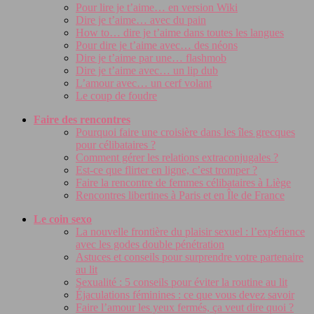
Pour lire je t’aime… en version Wiki
Dire je t’aime… avec du pain
How to… dire je t’aime dans toutes les langues
Pour dire je t’aime avec… des néons
Dire je t’aime par une… flashmob
Dire je t’aime avec… un lip dub
L’amour avec… un cerf volant
Le coup de foudre
Faire des rencontres
Pourquoi faire une croisière dans les îles grecques
pour célibataires ?
Comment gérer les relations extraconjugales ?
Est-ce que flirter en ligne, c’est tromper ?
Faire la rencontre de femmes célibataires à Liège
Rencontres libertines à Paris et en Île de France
Le coin sexo
La nouvelle frontière du plaisir sexuel : l’expérience
avec les godes double pénétration
Astuces et conseils pour surprendre votre partenaire
au lit
Sexualité : 5 conseils pour éviter la routine au lit
Éjaculations féminines : ce que vous devez savoir
Faire l’amour les yeux fermés, ça veut dire quoi ?