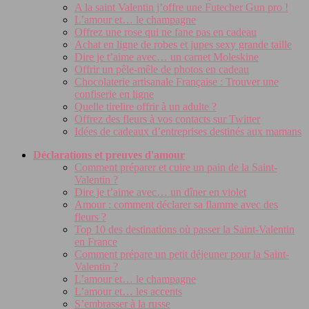
A la saint Valentin j’offre une Futecher Gun pro !
L’amour et… le champagne
Offrez une rose qui ne fane pas en cadeau
Achat en ligne de robes et jupes sexy grande taille
Dire je t’aime avec… un carnet Moleskine
Offrir un pêle-mêle de photos en cadeau
Chocolaterie artisanale Française : Trouver une
confiserie en ligne
Quelle tirelire offrir à un adulte ?
Offrez des fleurs à vos contacts sur Twitter
Idées de cadeaux d’entreprises destinés aux mamans
Déclarations et preuves d'amour
Comment préparer et cuire un pain de la Saint-
Valentin ?
Dire je t’aime avec… un dîner en violet
Amour : comment déclarer sa flamme avec des
fleurs ?
Top 10 des destinations où passer la Saint-Valentin
en France
Comment prépare un petit déjeuner pour la Saint-
Valentin ?
L’amour et… le champagne
L’amour et… les accents
S’embrasser à la russe