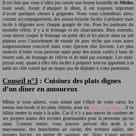
Il est clair que vous n’allez pas ouvrir une bonne bouteille de
Médoc
toute seule. Avant d’attaquer le dîner, il est toujours important
d’avoir quelques choses à grignoter. Nous vous conseillons alors,
comme accompagnement, des amuse-bouche faciles à préparer mais
facile à déguster avec chaque gorgée de vin. Pour les partisans du
moindre effort, il y a le fromage et les charcuteries. Bien entendu,
vous devez couper le fromage en petits dés et les placer dans un joli
plateau avec l’assortiment de viande de porc sèche que vous aurez
soigneusement concocté dans votre épicerie fine favorite. Les plus
motivés d’entre vous peuvent opter pour des toasts variés à base de
beurre salé, de fromage de chèvre et de miel par exemple. Les mini-
pizzas sont, quant à elles très faciles à préparer tout en apportant à la
table un côté coloré qui ne risque pas de déplaire à votre partenaire.
Conseil n°3
: Cuisinez des plats dignes
d’un dîner en amoureux
Même si vous adorez, vous autant que l’élu/e de votre cœur, les
menus fast-foods et les plats chinois, pour un
dîner romantique
, il va
falloir mettre la main à la pâte. Car il n’y a pas mieux de cuisiner de
ses propres mains des recettes gourmandes pour la personne qu’on
aime. Comme entrée, vous pouvez prévoir des œufs à la
mayonnaise, des bruschettas au caviar, des verrines salées, des
tomates farcies, un tartare de saumon, etc. Vous n’avez aucune