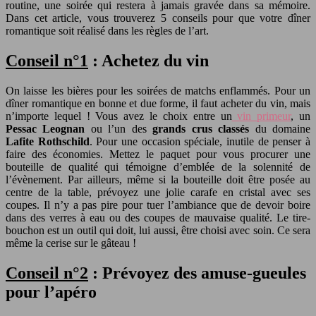
routine, une soirée qui restera à jamais gravée dans sa mémoire.
Dans cet article, vous trouverez 5 conseils pour que votre dîner
romantique soit réalisé dans les règles de l’art.
Conseil n°1
: Achetez du vin
On laisse les bières pour les soirées de matchs enflammés. Pour un
dîner romantique en bonne et due forme, il faut acheter du vin, mais
n’importe lequel ! Vous avez le choix entre un
vin primeur
, un
Pessac Leognan
ou l’un des
grands crus classés
du domaine
Lafite Rothschild
. Pour une occasion spéciale, inutile de penser à
faire des économies. Mettez le paquet pour vous procurer une
bouteille de qualité qui témoigne d’emblée de la solennité de
l’évènement. Par ailleurs, même si la bouteille doit être posée au
centre de la table, prévoyez une jolie carafe en cristal avec ses
coupes. Il n’y a pas pire pour tuer l’ambiance que de devoir boire
dans des verres à eau ou des coupes de mauvaise qualité. Le tire-
bouchon est un outil qui doit, lui aussi, être choisi avec soin. Ce sera
même la cerise sur le gâteau !
Conseil n°2
: Prévoyez des amuse-gueules
pour l’apéro