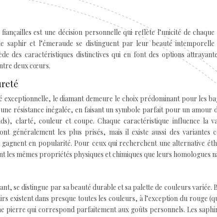
ançailles est une décision personnelle qui reflète l’unicité de chaque
le saphir et l’émeraude se distinguent par leur beauté intemporelle 
 des caractéristiques distinctives qui en font des options attrayant
ntre deux cœurs.
ureté
é exceptionnelle, le diamant demeure le choix prédominant pour les b
ère une résistance inégalée, en faisant un symbole parfait pour un amour 
ids), clarté, couleur et coupe. Chaque caractéristique influence la v
ont généralement les plus prisés, mais il existe aussi des variantes 
i gagnent en popularité. Pour ceux qui recherchent une alternative ét
ent les mêmes propriétés physiques et chimiques que leurs homologues n
nt, se distingue par sa beauté durable et sa palette de couleurs variée. 
hirs existent dans presque toutes les couleurs, à l’exception du rouge (qu
une pierre qui correspond parfaitement aux goûts personnels. Les saphi