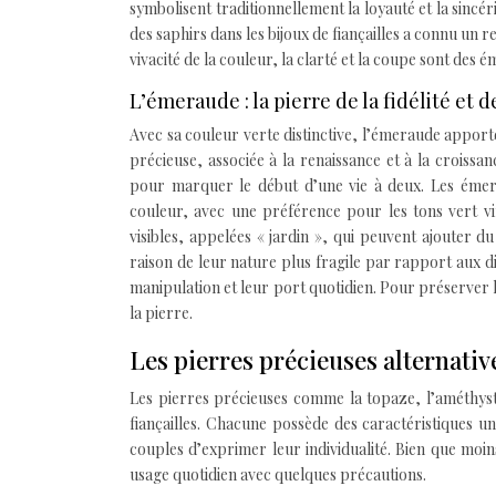
symbolisent traditionnellement la loyauté et la sincér
des saphirs dans les bijoux de fiançailles a connu un r
vivacité de la couleur, la clarté et la coupe sont des
L’émeraude : la pierre de la fidélité et d
Avec sa couleur verte distinctive, l’émeraude apporte
précieuse, associée à la renaissance et à la croiss
pour marquer le début d’une vie à deux. Les émer
couleur, avec une préférence pour les tons vert vi
visibles, appelées « jardin », qui peuvent ajouter 
raison de leur nature plus fragile par rapport aux d
manipulation et leur port quotidien. Pour préserver 
la pierre.
Les pierres précieuses alternativ
Les pierres précieuses comme la topaze, l’améthyst
fiançailles. Chacune possède des caractéristiques 
couples d’exprimer leur individualité. Bien que mo
usage quotidien avec quelques précautions.