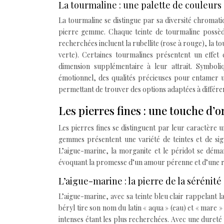
La tourmaline : une palette de couleurs
La tourmaline se distingue par sa diversité chroma
pierre gemme. Chaque teinte de tourmaline possède 
recherchées incluent la rubellite (rose à rouge), la t
verte). Certaines tourmalines présentent un effe
dimension supplémentaire à leur attrait. Symboliqu
émotionnel, des qualités précieuses pour entamer un
permettant de trouver des options adaptées à différe
Les pierres fines : une touche d’o
Les pierres fines se distinguent par leur caractère 
gemmes présentent une variété de teintes et de sign
L’aigue-marine, la morganite et le péridot se déma
évoquant la promesse d’un amour pérenne et d’une r
L’aigue-marine : la pierre de la sérénit
L’aigue-marine, avec sa teinte bleu clair rappelant l
béryl tire son nom du latin « aqua » (eau) et « mare 
intenses étant les plus recherchées. Avec une dureté 