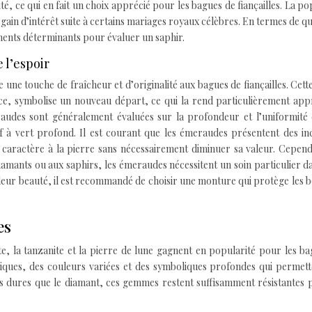
ité, ce qui en fait un choix apprécié pour les bagues de fiançailles. La po
egain d’intérêt suite à certains mariages royaux célèbres. En termes de qua
 éments déterminants pour évaluer un saphir.
e l’espoir
 une touche de fraîcheur et d’originalité aux bagues de fiançailles. Cett
ance, symbolise un nouveau départ, ce qui la rend particulièrement ap
audes sont généralement évaluées sur la profondeur et l’uniformité 
f à vert profond. Il est courant que les émeraudes présentent des in
du caractère à la pierre sans nécessairement diminuer sa valeur. Cepen
iamants ou aux saphirs, les émeraudes nécessitent un soin particulier d
leur beauté, il est recommandé de choisir une monture qui protège les 
es
e, la tanzanite et la pierre de lune gagnent en popularité pour les b
uniques, des couleurs variées et des symboliques profondes qui permet
ins dures que le diamant, ces gemmes restent suffisamment résistantes