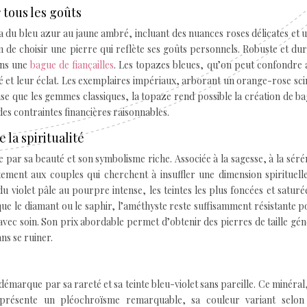
 tous les goûts
va du bleu azur au jaune ambré, incluant des nuances roses délicates et 
de choisir une pierre qui reflète ses goûts personnels. Robuste et dur
ans une
bague de fiançailles
. Les topazes bleues, qu’on peut confondre 
 et leur éclat. Les exemplaires impériaux, arborant un orange-rose scin
euse que les gemmes classiques, la topaze rend possible la création de b
des contraintes financières raisonnables.
 la spiritualité
 par sa beauté et son symbolisme riche. Associée à la sagesse, à la sérén
itement aux couples qui cherchent à insuffler une dimension spirituell
 violet pâle au pourpre intense, les teintes les plus foncées et saturé
ue le diamant ou le saphir, l’améthyste reste suffisamment résistante 
 avec soin. Son prix abordable permet d’obtenir des pierres de taille gé
ans se ruiner.
 démarque par sa rareté et sa teinte bleu-violet sans pareille. Ce minéral,
présente un pléochroïsme remarquable, sa couleur variant selon 