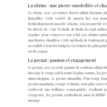
La citrine : une pierre ensoleillée et ch
La citrine, avec ses teintes dorées allant du jaune
fiançailles. Cette variété de quartz tire son no
Symboliquement associée à la joie, à la prospérité et 
Sa dureté de 7 sur l’échelle de Mohs la rend suffis
régulier pour conserver son éclat. Les citrines natu
améthystes chauffées. Cette méthode de traitement pe
accessible à tous les budgets. Les teintes les plus pri
ou du cognac.
La grenat : passion et engagement
Le grenat, avec sa riche gamme de couleurs allant du
Bien que le rouge soit la teinte la plus connue, les g
minéralogique. Le grenat almandin, d’un rouge foncé,
grenat mandarin, orange éclatant, sont plus rares et
confèrent une brillance remarquable, rivalisant p
voyageurs, les grenats symbolisent aussi la fidélit
mariage.