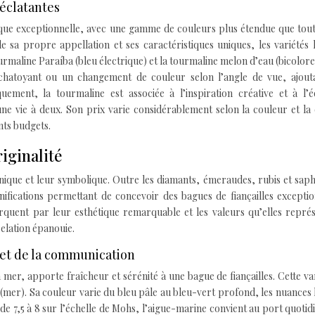
 éclatantes
tique exceptionnelle, avec une gamme de couleurs plus étendue que tou
sa propre appellation et ses caractéristiques uniques, les variétés 
ourmaline Paraíba (bleu électrique) et la tourmaline melon d’eau (bicolore
t chatoyant ou un changement de couleur selon l’angle de vue, ajout
ement, la tourmaline est associée à l’inspiration créative et à l’éq
e vie à deux. Son prix varie considérablement selon la couleur et la 
nts budgets.
riginalité
unique et leur symbolique. Outre les diamants, émeraudes, rubis et saph
ifications permettant de concevoir des bagues de fiançailles exceptio
rquent par leur esthétique remarquable et les valeurs qu’elles repré
elation épanouie.
é et de la communication
a mer, apporte fraîcheur et sérénité à une bague de fiançailles. Cette va
» (mer). Sa couleur varie du bleu pâle au bleu-vert profond, les nuances 
de 7,5 à 8 sur l’échelle de Mohs, l’aigue-marine convient au port quotidi