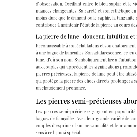
d’observation. Oscillant entre le bleu saphir et le v
nuances changeantes. Sa rareté et son esthétique en 
moins dure que le diamant ou le saphir, la tanzanit
contribuer à maintenir l’état de la pierre au cours de
La pierre de lune : douceur, intuition et
Reconnaissable à son éclat laiteux et son chatoiemen
à une bague de fiançailles. Son adularescence, ce jeu d
lune, d’où son nom. Symboliquement liée à l’intuition,
aux couples qui apprécient les significations profond
pierres précieuses, la pierre de lune peut être util
qui protège la pierre des chocs directs prolongera sa
un chatoiement prononcé.
Les pierres semi-précieuses abo
Les pierres semi-précieuses gagnent en popularité 
bagues de fiançailles. Avec leur grande variété de c
couples d’exprimer leur personnalité et leur amou
sens à ce bijou si spécial.