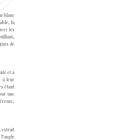
un blanc
able, la
avec les
tillant,
agues de
ité et à
e à leur
es étant
pour une
néreuse,
 extrait
l’angle