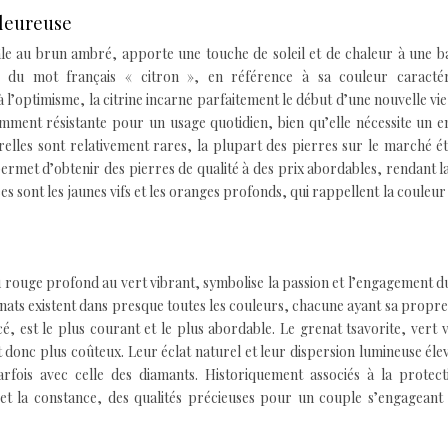
aleureuse
 pâle au brun ambré, apporte une touche de soleil et de chaleur à une 
m du mot français « citron », en référence à sa couleur caractéri
à l’optimisme, la citrine incarne parfaitement le début d’une nouvelle vie
amment résistante pour un usage quotidien, bien qu’elle nécessite un e
relles sont relativement rares, la plupart des pierres sur le marché é
rmet d’obtenir des pierres de qualité à des prix abordables, rendant la
sées sont les jaunes vifs et les oranges profonds, qui rappellent la couleur
 rouge profond au vert vibrant, symbolise la passion et l’engagement d
renats existent dans presque toutes les couleurs, chacune ayant sa propre
 est le plus courant et le plus abordable. Le grenat tsavorite, vert vi
 donc plus coûteux. Leur éclat naturel et leur dispersion lumineuse éle
arfois avec celle des diamants. Historiquement associés à la protect
é et la constance, des qualités précieuses pour un couple s’engageant