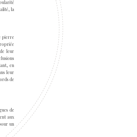
pularité
lité, la
e pierre
propriée
de leur
clusions
dant, en
ans leur
bords de
agues de
tent aux
 pour un