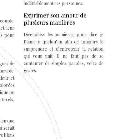
indéniablement ces personnes.
Exprimer son amour de
 couple.
plusieurs manières
et leur
Diversifiez les manières pour dire je
es pour
t’aime à quelqu’un afin de toujours le
surprendre et d’entretenir la relation
qui vous unit. Il ne faut pas de se
contenter de simples paroles, voire de
agues de
gestes.
durable.
aleur et
colorées
hique ou
aturels.
Bien que
i serait
rs bleus