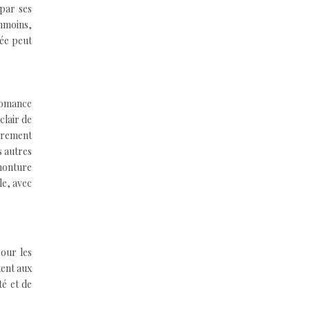
 par ses
anmoins,
tée peut
 romance
clair de
ièrement
s autres
 monture
le, avec
pour les
tent aux
é et de