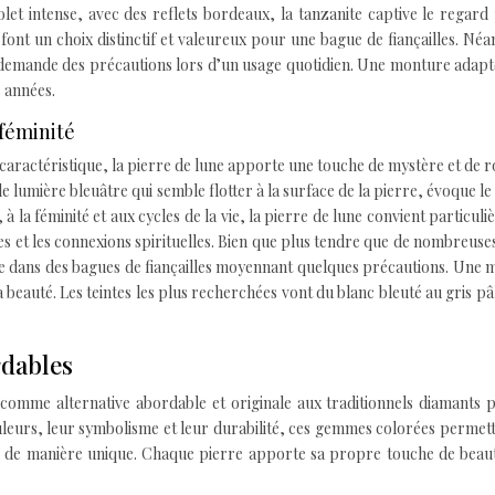
iolet intense, avec des reflets bordeaux, la tanzanite captive le regard
font un choix distinctif et valeureux pour une bague de fiançailles. Né
e demande des précautions lors d’un usage quotidien. Une monture adap
s années.
 féminité
t caractéristique, la pierre de lune apporte une touche de mystère et de
e lumière bleuâtre qui semble flotter à la surface de la pierre, évoque le 
 à la féminité et aux cycles de la vie, la pierre de lune convient particul
es et les connexions spirituelles. Bien que plus tendre que de nombreuse
isée dans des bagues de fiançailles moyennant quelques précautions. Une
 beauté. Les teintes les plus recherchées vont du blanc bleuté au gris pâ
rdables
comme alternative abordable et originale aux traditionnels diamants 
ouleurs, leur symbolisme et leur durabilité, ces gemmes colorées permet
r de manière unique. Chaque pierre apporte sa propre touche de beaut