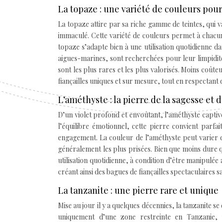
La topaze : une variété de couleurs pour
La topaze attire par sa riche gamme de teintes, qui 
immaculé. Cette variété de couleurs permet à chacun 
topaze s’adapte bien à une utilisation quotidienne d
aigues-marines, sont recherchées pour leur limpidité
sont les plus rares et les plus valorisés. Moins coût
fiançailles uniques et sur mesure, tout en respectant 
L’améthyste : la pierre de la sagesse et de
D’un violet profond et envoûtant, l’améthyste captive
l’équilibre émotionnel, cette pierre convient parfa
engagement. La couleur de l’améthyste peut varier du
généralement les plus prisées. Bien que moins dure q
utilisation quotidienne, à condition d’être manipulée
créant ainsi des bagues de fiançailles spectaculaires s
La tanzanite : une pierre rare et unique
Mise au jour il y a quelques décennies, la tanzanite se
uniquement d’une zone restreinte en Tanzanie, 