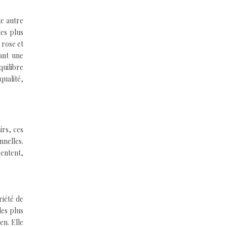
te autre
les plus
 rose et
ant une
uilibre
qualité,
irs, ces
nnelles.
sentent,
riété de
les plus
en. Elle