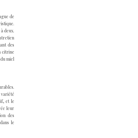
bague de
stique.
 à deux.
ntretien
tant des
 citrine
 du miel
urables.
 variété
f, et le
vée leur
ion des
 dans le