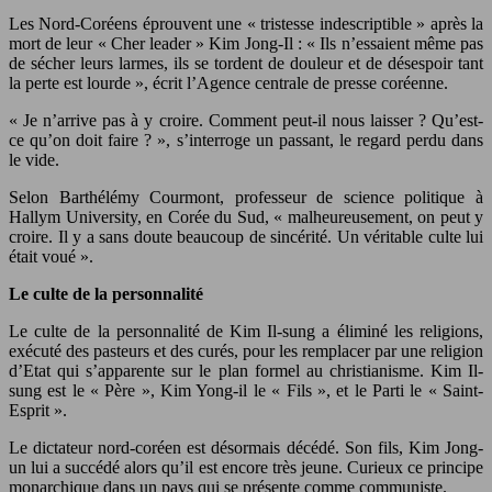
Les Nord-Coréens éprouvent une « tristesse indescriptible » après la
mort de leur « Cher leader » Kim Jong-Il : « Ils n’essaient même pas
de sécher leurs larmes, ils se tordent de douleur et de désespoir tant
la perte est lourde », écrit l’Agence centrale de presse coréenne.
« Je n’arrive pas à y croire. Comment peut-il nous laisser ? Qu’est-
ce qu’on doit faire ? », s’interroge un passant, le regard perdu dans
le vide.
Selon Barthélémy Courmont, professeur de science politique à
Hallym University, en Corée du Sud, « malheureusement, on peut y
croire. Il y a sans doute beaucoup de sincérité. Un véritable culte lui
était voué ».
Le culte de la personnalité
Le culte de la personnalité de Kim Il-sung a éliminé les religions,
exécuté des pasteurs et des curés, pour les remplacer par une religion
d’Etat qui s’apparente sur le plan formel au christianisme. Kim Il-
sung est le « Père », Kim Yong-il le « Fils », et le Parti le « Saint-
Esprit ».
Le dictateur nord-coréen est désormais décédé. Son fils, Kim Jong-
un lui a succédé alors qu’il est encore très jeune. Curieux ce principe
monarchique dans un pays qui se présente comme communiste.