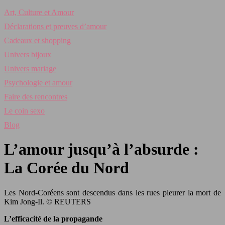
Art, Culture et Amour
Déclarations et preuves d’amour
Cadeaux et shopping
Univers bijoux
Univers mariage
Psychologie et amour
Faire des rencontres
Le coin sexo
Blog
L’amour jusqu’à l’absurde :
La Corée du Nord
Les Nord-Coréens sont descendus dans les rues pleurer la mort de
Kim Jong-Il. © REUTERS
L’efficacité de la propagande