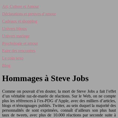
Art, Culture et Amour
Déclarations et preuves d’amour
Cadeaux et shopping
Univers bijoux
Univers mariage
Psychologie et amour
Faire des rencontres
Le coin sexo
Blog
Hommages à Steve Jobs
Comme on pouvait d’en douter, la mort de Steve Jobs a fait l’effet
d’un véritable raz-de-marée de réactions. Sur le Web, on ne compte
plus les références à l’ex-PDG d’Apple, avec des milliers d’articles,
blogs et témoignages publiés. Twitter, au sein duquel la majorité des
personnalités de sont exprimées, connaît d’ailleurs son plus haut
taux de tweets, avec plus de 10.000 réactions par seconde suite à