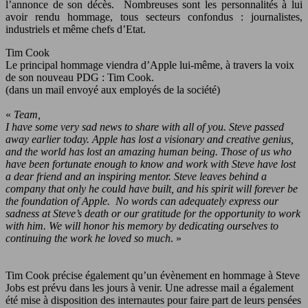
l’annonce de son décès.
Nombreuses sont les personnalités à lui
avoir rendu hommage, tous secteurs confondus : journalistes,
industriels et même chefs d’Etat.
Tim Cook
Le principal hommage viendra d’Apple lui-même, à travers la voix
de son nouveau PDG : Tim Cook.
(dans un mail envoyé aux employés de la société)
«
Team,
I have some very sad news to share with all of you. Steve passed
away earlier today. Apple has lost a visionary and creative genius,
and the world has lost an amazing human being. Those of us who
have been fortunate enough to know and work with Steve have lost
a dear friend and an inspiring mentor. Steve leaves behind a
company that only he could have built, and his spirit will forever be
the foundation of Apple.
No words can adequately express our
sadness at Steve’s death or our gratitude for the opportunity to work
with him. We will honor his memory by dedicating ourselves to
continuing the work he loved so much
. »
Tim Cook précise également qu’un évènement en hommage à Steve
Jobs est prévu dans les jours à venir. Une adresse mail a également
été mise à disposition des internautes pour faire part de leurs pensées