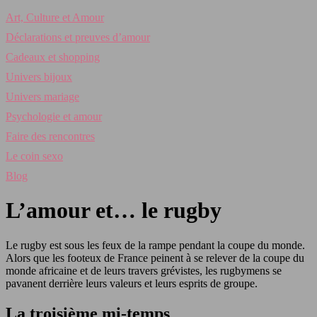
Art, Culture et Amour
Déclarations et preuves d’amour
Cadeaux et shopping
Univers bijoux
Univers mariage
Psychologie et amour
Faire des rencontres
Le coin sexo
Blog
L’amour et… le rugby
Le rugby est sous les feux de la rampe pendant la coupe du monde.
Alors que les footeux de France peinent à se relever de la coupe du
monde africaine et de leurs travers grévistes, les rugbymens se
pavanent derrière leurs valeurs et leurs esprits de groupe.
La troisième mi-temps