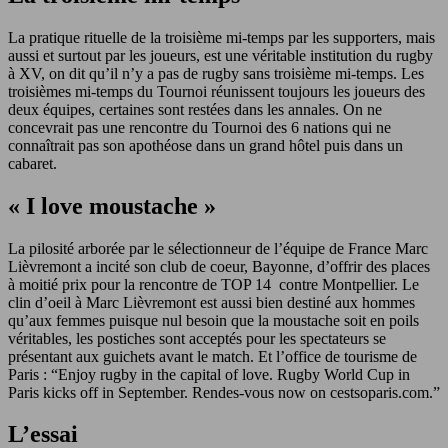
La pratique rituelle de la
troisième mi-temps
par les supporters, mais
aussi et surtout par les joueurs, est une véritable institution du rugby
à XV, on dit qu’il n’y a pas de rugby sans troisième mi-temps. Les
troisièmes mi-temps du Tournoi réunissent toujours les joueurs des
deux équipes, certaines sont restées dans les annales. On ne
concevrait pas une rencontre du Tournoi des 6 nations qui ne
connaîtrait pas son apothéose dans un grand hôtel puis dans un
cabaret
.
« I love moustache »
La pilosité arborée par le sélectionneur de l’équipe de France Marc
Lièvremont a incité son club de coeur, Bayonne, d’offrir des places
à moitié prix pour la rencontre de TOP 14 contre Montpellier. Le
clin d’oeil à Marc Lièvremont est aussi bien destiné aux hommes
qu’aux femmes puisque nul besoin que la moustache soit en poils
véritables, les postiches sont acceptés pour les spectateurs se
présentant aux guichets avant le match.
Et l’office de tourisme de
Paris : “Enjoy rugby in the capital of love. Rugby World Cup in
Paris kicks off in September. Rendes-vous now on cestsoparis.com.”
L’essai