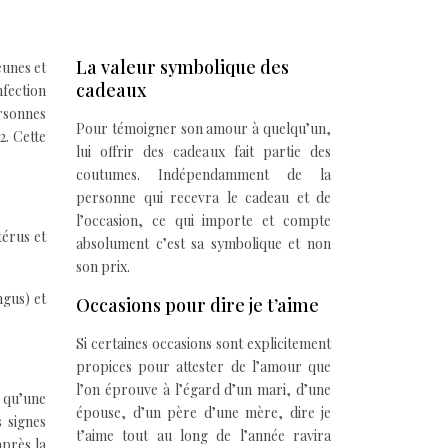
La valeur symbolique des
eunes et
cadeaux
nfection
rsonnes
Pour témoigner son amour à quelqu’un,
2. Cette
lui offrir des cadeaux fait partie des
coutumes. Indépendamment de la
personne qui recevra le cadeau et de
l’occasion, ce qui importe et compte
térus et
absolument c’est sa symbolique et non
son prix.
ngus) et
Occasions pour dire je t’aime
Si certaines occasions sont explicitement
propices pour attester de l’amour que
l’on éprouve à l’égard d’un mari, d’une
e qu’une
épouse, d’un père d’une mère, dire je
s signes
t’aime tout au long de l’année ravira
après la