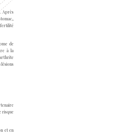
e. Après
stomac,
ertilité
rome de
ire à la
arthrite
«lésions
rtenaire
e risque
on et en