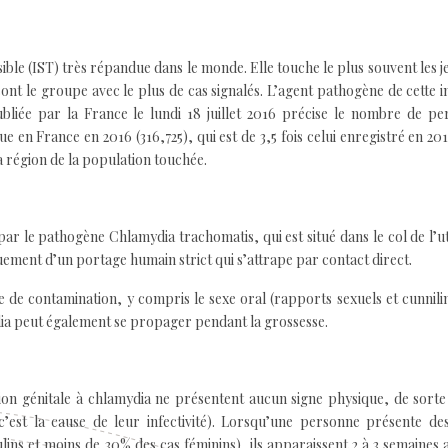
ible (IST) très répandue dans le monde. Elle touche le plus souvent les j
 sont le groupe avec le plus de cas signalés. L’agent pathogène de cette i
liée par la France le lundi 18 juillet 2016 précise le nombre de pe
 en France en 2016 (316,725), qui est de 3,5 fois celui enregistré en 201
la région de la population touchée.
par le pathogène Chlamydia trachomatis, qui est situé dans le col de l’u
iquement d’un portage humain strict qui s’attrape par contact direct.
ce de contamination, y compris le sexe oral (rapports sexuels et cunnili
ydia peut également se propager pendant la grossesse.
tion génitale à chlamydia ne présentent aucun signe physique, de sort
c’est la cause de leur infectivité). Lorsqu’une personne présente de
ins et moins de 30% des cas féminins), ils apparaissent 2 à 3 semaines 