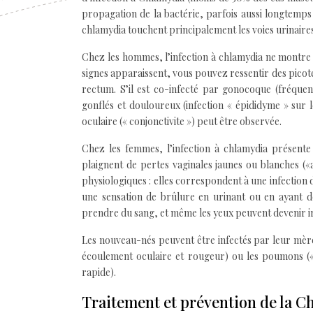
propagation de la bactérie, parfois aussi longtemps 
chlamydia touchent principalement les voies urinaires 
Chez les hommes, l’infection à chlamydia ne montre
signes apparaissent, vous pouvez ressentir des pico
rectum. S’il est co-infecté par gonocoque (fréquen
gonflés et douloureux (infection « épididyme » sur 
oculaire (« conjonctivite ») peut être observée.
Chez les femmes, l’infection à chlamydia présente
plaignent de pertes vaginales jaunes ou blanches (
physiologiques : elles correspondent à une infection d
une sensation de brûlure en urinant ou en ayant de
prendre du sang, et même les yeux peuvent devenir irri
Les nouveau-nés peuvent être infectés par leur mère 
écoulement oculaire et rougeur) ou les poumons (« 
rapide).
Traitement et prévention de la C