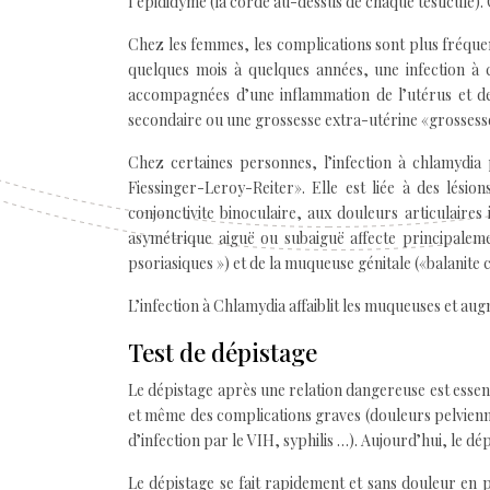
l’épididyme (la corde au-dessus de chaque testicule). 
Chez les femmes, les complications sont plus fréquen
quelques mois à quelques années, une infection à
accompagnées d’une inflammation de l’utérus et des
secondaire ou une grossesse extra-utérine «grossesse
Chez certaines personnes, l’infection à chlamydia
Fiessinger-Leroy-Reiter». Elle est liée à des lésio
conjonctivite binoculaire, aux douleurs articulaires
asymétrique aiguë ou subaiguë affecte principalemen
psoriasiques ») et de la muqueuse génitale («balanite c
L’infection à Chlamydia affaiblit les muqueuses et au
Test de dépistage
Le dépistage après une relation dangereuse est essenti
et même des complications graves (douleurs pelviennes
d’infection par le VIH, syphilis …). Aujourd’hui, le dé
Le dépistage se fait rapidement et sans douleur en p