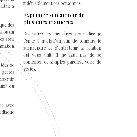
indéniablement ces personnes.
nitale à
Exprimer son amour de
plusieurs manières
sque des
is ou du
Diversifiez les manières pour dire je
les sont
t’aime à quelqu’un afin de toujours le
ammation
surprendre et d’entretenir la relation
qui vous unit. Il ne faut pas de se
contenter de simples paroles, voire de
tées se
gestes.
s pertes
essentir
aunir ou
e » avec
ardiaque