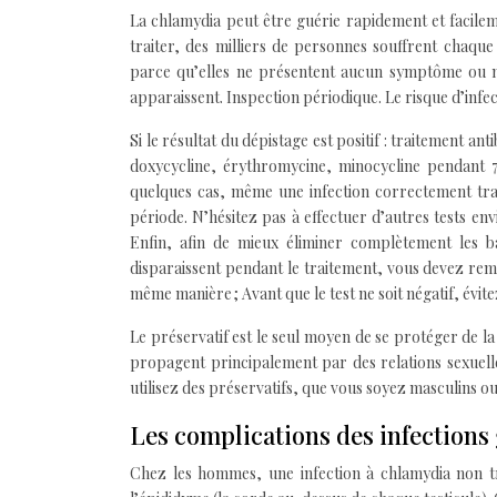
La chlamydia peut être guérie rapidement et facilemen
traiter, des milliers de personnes souffrent chaque 
parce qu’elles ne présentent aucun symptôme ou n
apparaissent. Inspection périodique. Le risque d’inf
Si le résultat du dépistage est positif : traitement a
doxycycline, érythromycine, minocycline pendant 7 
quelques cas, même une infection correctement trait
période. N’hésitez pas à effectuer d’autres tests envi
Enfin, afin de mieux éliminer complètement les 
disparaissent pendant le traitement, vous devez rempl
même manière ; Avant que le test ne soit négatif, évite
Le préservatif est le seul moyen de se protéger de la
propagent principalement par des relations sexuelles
utilisez des préservatifs, que vous soyez masculins ou
Les complications des infections 
Chez les hommes, une infection à chlamydia non tr