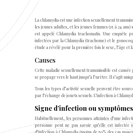
La chlamydia est une infection sexuellement transmiss
les jeunes adultes, et les jeunes femmes (15 à 24 ans)
est appelé Chlamydia trachomatis. Une enquête pub
infectées par la Chlamydia (trachome) et le gonocoque
étude a révélé pour la première fois le sexe, l’âge et 
Causes
Cette maladie sexuellement transmissible est causée 
se propage vers le haut jusqu’à l’urètre. Il s’agit un
Tous les types d’activité sexuelle peuvent être sour
par l’échange de jouets sexuels. L’infection à Chlam
Signe d’infection ou symptômes
Habituellement, les personnes atteintes d’une infec
personne peut ne pas savoir qu’elle est infectée (
d’infection à Chlamydia (moins de 50% des cas mascul