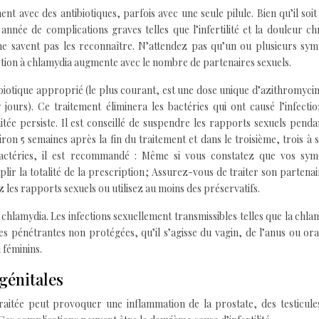
t avec des antibiotiques, parfois avec une seule pilule. Bien qu’il soit 
année de complications graves telles que l’infertilité et la douleur c
e savent pas les reconnaître. N’attendez pas qu’un ou plusieurs sy
ection à chlamydia augmente avec le nombre de partenaires sexuels.
ntibiotique approprié (le plus courant, est une dose unique d’azithromyci
jours). Ce traitement éliminera les bactéries qui ont causé l’infecti
ée persiste. Il est conseillé de suspendre les rapports sexuels penda
ron 5 semaines après la fin du traitement et dans le troisième, trois à s
bactéries, il est recommandé : Même si vous constatez que vos sy
ir la totalité de la prescription ; Assurez-vous de traiter son partenai
z les rapports sexuels ou utilisez au moins des préservatifs.
 chlamydia. Les infections sexuellement transmissibles telles que la chla
 pénétrantes non protégées, qu’il s’agisse du vagin, de l’anus ou oral
 féminins.
génitales
aitée peut provoquer une inflammation de la prostate, des testicule