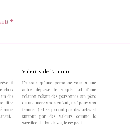
u lit
Valeurs de l’amour
êve, il
L’amour qu’une personne voue à une
Le choix
autre dépasse le simple fait d’une
 un des
relation reliant des personnes (un père
e titre
ou une mère à son enfant, un époux à sa
érémonie
femme…) et se perçoit par des actes et
ratif.
surtout par des valeurs comme le
sacrifice, le don de soi, le respect…