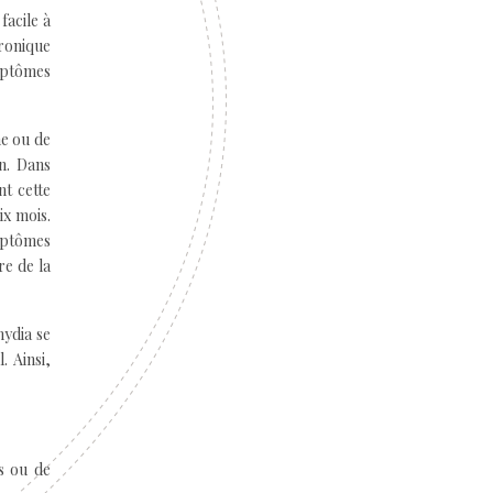
facile à
hronique
mptômes
ne ou de
on. Dans
nt cette
ix mois.
mptômes
re de la
mydia se
. Ainsi,
s ou de