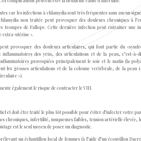
Ces complications peuvent être la deuxième cause d’infertilité.
tes car les infections à chlamydia sont très fréquentes sans aucun sign
 chlamydia non traitée peut provoquer des douleurs chroniques à l’e
 trompes de Fallope. Cette dernière infection peut entraîner une inf
 extra-utérine ».
 peut provoquer des douleurs articulaires, qui font partie du «synd
ns inflammatoires des yeux, des articulations et de la peau, c’est-à-d
 inflammatoires provoquées principalement le soir et le matin (la poly
t les grosses articulations et de la colonne vertébrale, de la peau (
irculaire »).
gmente également le risque de contracter le VIH.
el et doit être traité le plus tôt possible pour éviter d’infecter votre pa
 chroniques, infertilité, muqueuses faibles, tension artérielle élevée, l
pistage est le seul moyen de poser un diagnostic.
rélevant un échantillon local de femmes (à l’aide d’un écouvillon Dacr