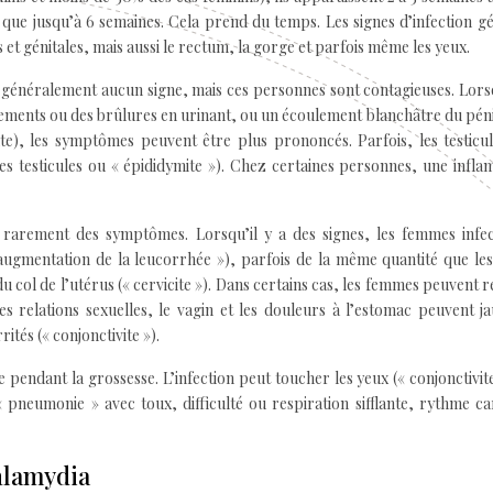
que jusqu’à 6 semaines. Cela prend du temps. Les signes d’infection gé
et génitales, mais aussi le rectum, la gorge et parfois même les yeux.
 généralement aucun signe, mais ces personnes sont contagieuses. Lor
tements ou des brûlures en urinant, ou un écoulement blanchâtre du pén
te), les symptômes peuvent être plus prononcés. Parfois, les testicu
les testicules ou « épididymite »). Chez certaines personnes, une infl
 rarement des symptômes. Lorsqu’il y a des signes, les femmes infec
«augmentation de la leucorrhée »), parfois de la même quantité que le
u col de l’utérus (« cervicite »). Dans certains cas, les femmes peuvent r
s relations sexuelles, le vagin et les douleurs à l’estomac peuvent j
tés (« conjonctivite »).
pendant la grossesse. L’infection peut toucher les yeux (« conjonctivit
pneumonie » avec toux, difficulté ou respiration sifflante, rythme c
hlamydia