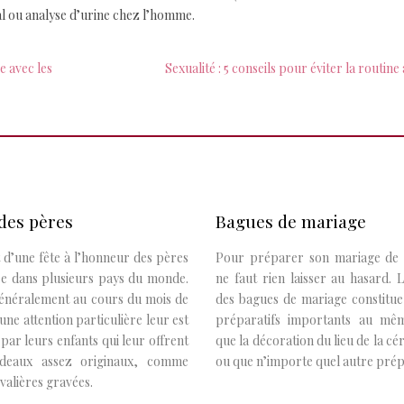
al ou analyse d’urine chez l’homme.
e avec les
Sexualité : 5 conseils pour éviter la routine a
des pères
Bagues de mariage
it d’une fête à l’honneur des pères
Pour préparer son mariage de r
ée dans plusieurs pays du monde.
ne faut rien laisser au hasard. 
généralement au cours du mois de
des bagues de mariage constitue
 une attention particulière leur est
préparatifs importants au mêm
par leurs enfants qui leur offrent
que la décoration du lieu de la c
deaux assez originaux, comme
ou que n’importe quel autre prépa
valières gravées.