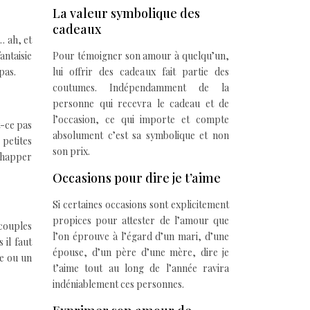
La valeur symbolique des
cadeaux
… ah, et
antaisie
Pour témoigner son amour à quelqu’un,
pas.
lui offrir des cadeaux fait partie des
coutumes. Indépendamment de la
personne qui recevra le cadeau et de
l’occasion, ce qui importe et compte
t-ce pas
absolument c’est sa symbolique et non
 petites
son prix.
échapper
Occasions pour dire je t’aime
Si certaines occasions sont explicitement
propices pour attester de l’amour que
couples
l’on éprouve à l’égard d’un mari, d’une
 il faut
épouse, d’un père d’une mère, dire je
me ou un
t’aime tout au long de l’année ravira
indéniablement ces personnes.