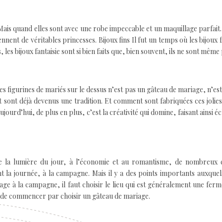
 Mais quand elles sont avec une robe impeccable et un maquillage parfait
ennent de véritables princesses. Bijoux fins Il fut un temps où les bijoux f
es bijoux fantaisie sont si bien faits que, bien souvent, ils ne sont même 
es figurines de mariés sur le dessus n’est pas un gâteau de mariage, n’es
t sont déjà devenus une tradition. Et comment sont fabriquées ces jolies
aujourd’hui, de plus en plus, c’est la créativité qui domine, faisant ainsi 
e la lumière du jour, à l’économie et au romantisme, de nombreux 
 la journée, à la campagne. Mais il y a des points importants auxquels
iage à la campagne, il faut choisir le lieu qui est généralement une fer
nt de commencer par choisir un gâteau de mariage.