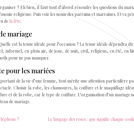
aniser ? Eh bien, il faut tout d’abord résoudre les questions du maria
monie religieuse. Puis voir les noms des parrains et marraines. Et va pen
ieu de
la fête
.
 de mariage
elle est la tenue idéale pour l’occasion ? La tenue idéale dépendra du
informel, en plein air, de jour, de nuit, civil, religieux, en été, en hi
seils pour ne pas manquer.
te pour les mariées
important de la vie d’une femme, tout mérite une attention particulière p
ctacle. Choisir la robe, les chaussures, la coiffure et le maquillage idéa
iffure et de la robe, car le type de coiffure. L’organisation d’un mariage n
âteau de mariage.
éléphone ?
Le langage des roses : que signifie chaque coul