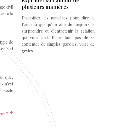
Exprimer son amour de
plusieurs manières
ge civil
ser à la
Diversifiez les manières pour dire je
t’aime à quelqu’un afin de toujours le
surprendre et d’entretenir la relation
qui vous unit. Il ne faut pas de se
 type de
contenter de simples paroles, voire de
ver ? et
gestes.
our que,
ux n’est
écessite
eur ?