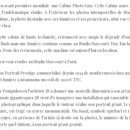
 en avant première mondiale une Cabine Photo Luxe. Cette Cabine noire
l’emblématique studio. A l’extérieur les photos intemporelles de Sta
cabine, la photo du studio avec ses lumières et ses projecteurs, situé rue 
 étiez.
ette cabine de haute technicité, retranscrit avec magie le dégradé d’o
de flash mais une lumière continue comme au Studio Harcourt. Une fois l
. Pour des événements, cette machine est aujourd’hui en location.
uvez vous rendre au Studio Harcourt à Paris.
on Portrait Prestige a immortalisé depuis 1934 de nombreuses icônes na
é et lumière a néanmoins un coût de 1900€ TTC.
 Pompidou où l’artiviste JR à donner une nouvelle dimension à son art in
mats gigantesques. JR vient d’y inaugurer une installation qui rassemble 
photographique dans laquelle le visiteur réalise son portrait géant. Le
artiste, est érigé en œuvre monumentale. Un
bindi
, symbole spirituel et r
ernier, en présence de l’artiste (à droite sur la photo), le ministre de la
rte quel visiteur, à son portrait géant gratuit.