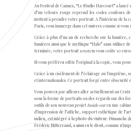
Au Festival de Cannes, “Le Studio Harcourt” a lancé
d’un velours rouge reprend les codes couleurs de 
invitent à prendre votre portrait. A l’intérieur de la 
Paris, vous immerge dans cet univers comme si vous y
Grâce à plus d’un an de recherche sur la lumière, c
lumières ainsi que le mythique “Halo” sans utiliser 
terminée, votre portrait 10x15cm vous coûte 10 euros
Si vous préférez offrir l’original à la copie, vous po
Grâce à un cisèlement de l’éclairage au Tungstène, s
et internationales. Ce portrait forgé entre obscurit
Vous pouvez par ailleurs aller actuellement au Centre
sous la forme de portraits ou des regards sur des for
outils de son nouveau projet
Inside out
en une cabine 
d’impression de l’affiche, support esthétique de l’
indien, est intégré à la photo du visiteur. Dimanche d
Frédéric Mitterrand, a ainsi eu le droit, comme n’impo