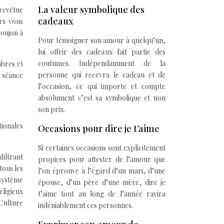
La valeur symbolique des
 revêtue
cadeaux
rs vous
Goujon à
Pour témoigner son amour à quelqu’un,
lui offrir des cadeaux fait partie des
coutumes. Indépendamment de la
mbres et
personne qui recevra le cadeau et de
a séance
l’occasion, ce qui importe et compte
absolument c’est sa symbolique et non
son prix.
tionales
Occasions pour dire je t’aime
Si certaines occasions sont explicitement
filtrant
propices pour attester de l’amour que
tous les
l’on éprouve à l’égard d’un mari, d’une
 système
épouse, d’un père d’une mère, dire je
eligieux
t’aime tout au long de l’année ravira
 Culture
indéniablement ces personnes.