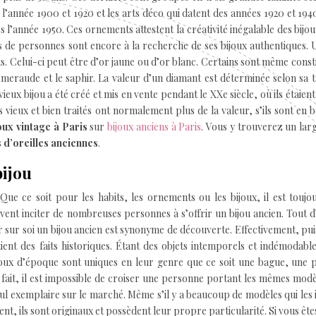
à l’année 1900 et 1920 et les arts déco qui datent des années 1920 et 1940
l’année 1950. Ces ornements attestent la créativité inégalable des bijou
s de personnes sont encore à la recherche de ses bijoux authentiques. 
ts. Celui-ci peut être d’or jaune ou d’or blanc. Certains sont même const
’émeraude et le saphir. La valeur d’un diamant est déterminée selon sa ta
ieux bijou a été créé et mis en vente pendant le XXe siècle, où ils étaien
vieux et bien traités ont normalement plus de la valeur, s’ils sont en b
oux vintage à Paris
sur
bijoux anciens à Paris
. Vous y trouverez un lar
 d’oreilles anciennes
.
bijou
Que ce soit pour les habits, les ornements ou les bijoux, il est toujo
vent inciter de nombreuses personnes à s’offrir un bijou ancien. Tout 
oir sur soi un bijou ancien est synonyme de découverte. Effectivement, pu
ient des faits historiques. Étant des objets intemporels et indémodabl
ijoux d’époque sont uniques en leur genre que ce soit une bague, une 
 fait, il est impossible de croiser une personne portant les mêmes mod
eul exemplaire sur le marché. Même s’il y a beaucoup de modèles qui les 
t, ils sont originaux et possèdent leur propre particularité. Si vous ête