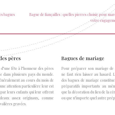
les bagues
Bague de fiançailles : quelles pierres choisir pour ma
votre engagem
des pères
Bagues de mariage
it d’une fête à l’honneur des pères
Pour préparer son mariage de r
ée dans plusieurs pays du monde.
ne faut rien laisser au hasard. 
généralement au cours du mois de
des bagues de mariage constitue
 une attention particulière leur est
préparatifs importants au mêm
par leurs enfants qui leur offrent
que la décoration du lieu de la c
deaux assez originaux, comme
ou que n’importe quel autre prépa
valières gravées.