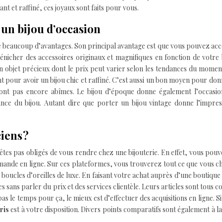
nt et raffiné, ces joyaux sont faits pour vous.
 un bijou d’occasion
e beaucoup d’avantages. Son principal avantage est que vous pouvez ac
dénicher des accessoires originaux et magnifiques en fonction de votre
un objet précieux dont le prix peut varier selon les tendances du moment
t pour avoir un bijou chic et raffiné. C’est aussi un bon moyen pour do
ont pas encore abîmes. Le bijou d’époque donne également l’occasio
nce du bijou. Autant dire que porter un bijou vintage donne l’impres
iens ?
’êtes pas obligés de vous rendre chez une bijouterie. En effet, vous pou
mmande en ligne. Sur ces plateformes, vous trouverez tout ce que vous 
 boucles d’oreilles de luxe. En faisant votre achat auprès d’une boutique
 sans parler du prix et des services clientèle. Leurs articles sont tous c
pas le temps pour ça, le mieux est d’effectuer des acquisitions en ligne. S
aris
est à votre disposition. Divers points comparatifs sont également à l