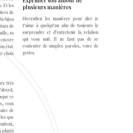
Exprimer son amour de
. Et les
plusieurs manières
tiers de
Diversifiez les manières pour dire je
Un bijou
t’aime à quelqu’un afin de toujours le
itués de
surprendre et d’entretenir la relation
ille, sa
qui vous unit. Il ne faut pas de se
t encore
contenter de simples paroles, voire de
on état.
gestes.
ge choix
urs très
d’abord,
isque ce
es, vous
paire de
èles que
imitent,
s plutôt