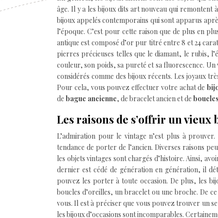
âge. Il y a les bijoux dits art nouveau qui remontent 
bijoux appelés contemporains qui sont apparus après 
l’époque. C’est pour cette raison que de plus en plu
antique est composé d’or pur titré entre 8 et 24 cara
pierres précieuses telles que le diamant, le rubis, l
couleur, son poids, sa pureté et sa fluorescence. Un v
considérés comme des bijoux récents. Les joyaux très 
Pour cela, vous pouvez effectuer votre achat de
bij
de
bague ancienne
, de bracelet ancien et de
boucles
Les raisons de s’offrir un vieux 
L’admiration pour le vintage n’est plus à prouver. 
tendance de porter de l’ancien. Diverses raisons peu
les objets vintages sont chargés d’histoire. Ainsi, av
dernier est cédé de génération en génération, il dét
pouvez les porter à toute occasion. De plus, les b
boucles d’oreilles, un bracelet ou une broche. De ce
vous. Il est à préciser que vous pouvez trouver un s
les bijoux d’occasions sont incomparables. Certainemen