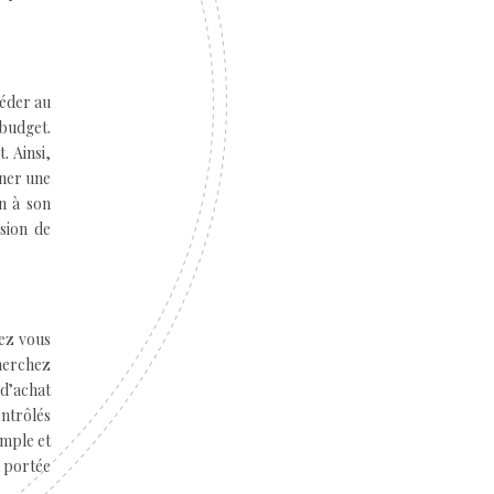
céder au
 budget.
. Ainsi,
nner une
n à son
sion de
vez vous
cherchez
 d’achat
ontrôlés
imple et
a portée