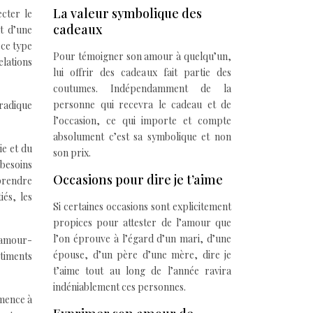
La valeur symbolique des
ecter le
cadeaux
at d’une
 ce type
Pour témoigner son amour à quelqu’un,
lations
lui offrir des cadeaux fait partie des
coutumes. Indépendamment de la
personne qui recevra le cadeau et de
oradique
l’occasion, ce qui importe et compte
absolument c’est sa symbolique et non
ie et du
son prix.
 besoins
Occasions pour dire je t’aime
mprendre
iés, les
Si certaines occasions sont explicitement
propices pour attester de l’amour que
l’on éprouve à l’égard d’un mari, d’une
d’amour-
épouse, d’un père d’une mère, dire je
ntiments
t’aime tout au long de l’année ravira
indéniablement ces personnes.
mmence à