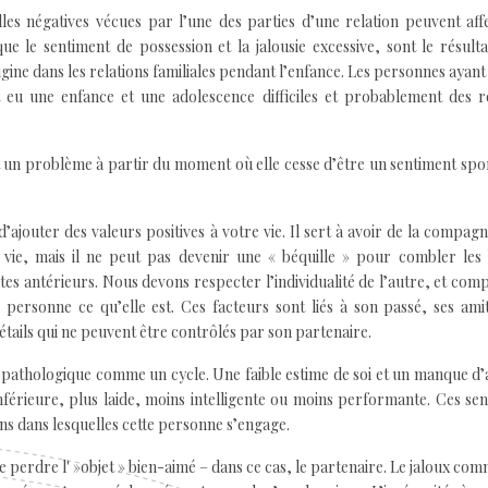
les négatives vécues par l’une des parties d’une relation peuvent aff
ue le sentiment de possession et la jalousie excessive, sont le résult
ine dans les relations familiales pendant l’enfance. Les personnes ayant
eu une enfance et une adolescence difficiles et probablement des re
nt un problème à partir du moment où elle cesse d’être un sentiment sp
jouter des valeurs positives à votre vie. Il sert à avoir de la compagn
a vie, mais il ne peut pas devenir une « béquille » pour combler les
es antérieurs. Nous devons respecter l’individualité de l’autre, et co
 personne ce qu’elle est. Ces facteurs sont liés à son passé, ses amit
étails qui ne peuvent être contrôlés par son partenaire.
ie pathologique comme un cycle. Une faible estime de soi et un manque 
érieure, plus laide, moins intelligente ou moins performante. Ces se
ions dans lesquelles cette personne s’engage.
e perdre l' »objet » bien-aimé – dans ce cas, le partenaire. Le jaloux co