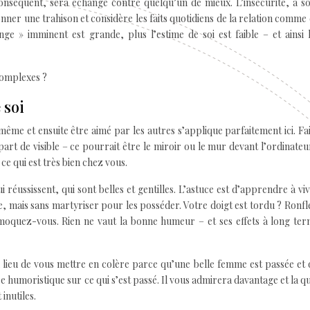
conséquent, sera échangé contre quelqu’un de mieux. L’insécurité, à s
er une trahison et considère les faits quotidiens de la relation comme
ge » imminent est grande, plus l’estime de soi est faible – et ainsi 
 complexes ?
 soi
même et ensuite être aimé par les autres s’applique parfaitement ici. Fa
 part de visible – ce pourrait être le miroir ou le mur devant l’ordinateur
 ce qui est très bien chez vous.
réussissent, qui sont belles et gentilles. L’astuce est d’apprendre à vi
le, mais sans martyriser pour les posséder. Votre doigt est tordu ? Ronf
 moquez-vous. Rien ne vaut la bonne humeur – et ses effets à long te
 lieu de vous mettre en colère parce qu’une belle femme est passée et
e humoristique sur ce qui s’est passé. Il vous admirera davantage et la qu
 inutiles.