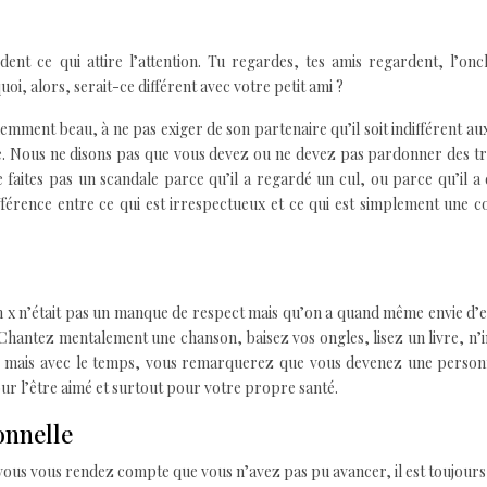
dent ce qui attire l’attention. Tu regardes, tes amis regardent, l’onc
, alors, serait-ce différent avec votre petit ami ?
idemment beau, à ne pas exiger de son partenaire qu’il soit indifférent au
. Nous ne disons pas que vous devez ou ne devez pas pardonner des tr
 faites pas un scandale parce qu’il a regardé un cul, ou parce qu’il a d
fférence entre ce qui est irrespectueux et ce qui est simplement une c
ation x n’était pas un manque de respect mais qu’on a quand même envie d
. Chantez mentalement une chanson, baisez vos ongles, lisez un livre, n
cile, mais avec le temps, vous remarquerez que vous devenez une perso
ur l’être aimé et surtout pour votre propre santé.
onnelle
vous vous rendez compte que vous n’avez pas pu avancer, il est toujours