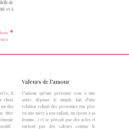
icile de
té et à
tions
uses
Valeurs de l’amour
êve, il
L’amour qu’une personne voue à une
Le choix
autre dépasse le simple fait d’une
 un des
relation reliant des personnes (un père
e titre
ou une mère à son enfant, un époux à sa
érémonie
femme…) et se perçoit par des actes et
ratif.
surtout par des valeurs comme le