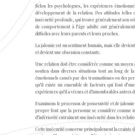
Selon les psychologues, les expériences émotionnel
développement de la relation. Des attitudes telles q
insécurité profonde, qui trouve généralement son orig
de comportement à l’âge adulte ont généralement 
difficiles avec leurs parents et leurs proches.
La jalousie est un sentiment humain, mais elle devie
et devient une obsession constante.
Une relation doit être considérée comme un moyen d’a
soutien dans diverses situations tout au long de l
émotionnels causés par des traumatismes ou des pert
qu’il existe un ensemble de facteurs qui font d’une
expériences qu’il a vécues et d’innombrables autres d
Examinons le processus de possessivité et de jalous
propre font que la personne se considère comme inf
d’infériorité entraînent une insécurité dans les relat
Cette insécurité concerne principalement la crainte d