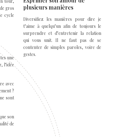
Exprimer son amour de
on tour,
plusieurs manières
 de gros
le cycle
Diversifiez les manières pour dire je
t’aime à quelqu’un afin de toujours le
surprendre et d’entretenir la relation
qui vous unit. Il ne faut pas de se
contenter de simples paroles, voire de
gestes.
ites une
, l’idée
vre avec
lement ?
rme sont
 que son
alité de