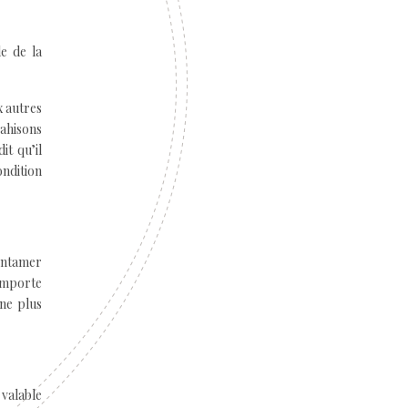
le de la
x autres
ahisons
it qu’il
ondition
’entamer
’importe
nne plus
 valable