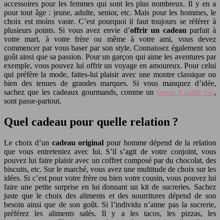
accessoires pour les femmes qui sont les plus nombreux. Il y en a
pour tout âge : jeune, adulte, senior, etc. Mais pour les hommes, le
choix est moins vaste. C’est pourquoi il faut toujours se référer à
plusieurs points. Si vous avez envie d’
offrir un cadeau
parfait à
votre mari, à votre frère ou même à votre ami, vous devez
commencer par vous baser par son style. Connaissez également son
goût ainsi que sa passion. Pour un garçon qui aime les aventures par
exemple, vous pouvez lui offrir un voyage en amoureux. Pour celui
qui préfère la mode, faites-lui plaisir avec une montre classique ou
bien des tenues de grandes marques. Si vous manquez d’idée,
sachez que les cadeaux gourmands, comme un
savon à barbe bio
,
sont passe-partout.
Quel cadeau pour quelle relation ?
Le choix d’un
cadeau original
pour homme dépend de la relation
que vous entreteniez avec lui. S’il s’agit de votre conjoint, vous
pouvez lui faire plaisir avec un coffret composé par du chocolat, des
biscuits, etc. Sur le marché, vous avez une multitude de choix sur les
idées. Si c’est pour votre frère ou bien votre cousin, vous pouvez lui
faire une petite surprise en lui donnant un kit de sucreries. Sachez
juste que le choix des aliments et des nourritures dépend de son
besoin ainsi que de son goût. Si l’individu n’aime pas la sucrerie,
préférez les aliments salés. Il y a les tacos, les pizzas, les