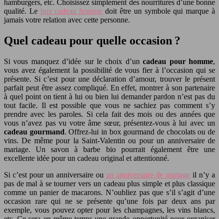
hamburgers, etc. Choisissez simplement des nourritures d’une bonne
qualité. Le
box cadeau homme
doit être un symbole qui marque à
jamais votre relation avec cette personne.
Quel cadeau pour quelle occasion ?
Si vous manquez d’idée sur le choix d’un
cadeau pour homme
,
vous avez également la possibilité de vous fier à l’occasion qui se
présente. Si c’est pour une déclaration d’amour, trouver le présent
parfait peut être assez compliqué. En effet, montrer à son partenaire
à quel point on tient à lui ou bien lui demander pardon n’est pas du
tout facile. Il est possible que vous ne sachiez pas comment s’y
prendre avec les paroles. Si cela fait des mois ou des années que
vous n’avez pas vu votre âme sœur, présentez-vous à lui avec un
cadeau gourmand
. Offrez-lui in box gourmand de chocolats ou de
vins. De même pour la Saint-Valentin ou pour un anniversaire de
mariage. Un savon à barbe bio pourrait également être une
excellente idée pour un cadeau original et attentionné.
Si c’est pour un anniversaire ou
un anniversaire de mariage
il n’y a
pas de mal à se tourner vers un cadeau plus simple et plus classique
comme un panier de macarons. N’oubliez pas que s’il s’agit d’une
occasion rare qui ne se présente qu’une fois par deux ans par
exemple, vous pouvez opter pour les champagnes, les vins blancs,
etc. Ce sera en même temps une grande opportunité pour organiser