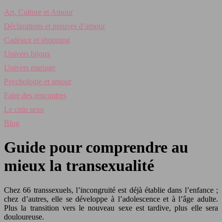
Art, Culture et Amour
Déclarations et preuves d’amour
Cadeaux et shopping
Univers bijoux
Univers mariage
Psychologie et amour
Faire des rencontres
Le coin sexo
Blog
Guide pour comprendre au
mieux la transexualité
Chez 66 transsexuels, l’incongruité est déjà établie dans l’enfance ;
chez d’autres, elle se développe à l’adolescence et à l’âge adulte.
Plus la transition vers le nouveau sexe est tardive, plus elle sera
douloureuse.