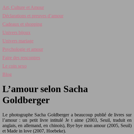
Art, Culture et Amour
Déclarations et preuves d’amour
Cadeaux et shopping
Univers bijoux
Univers mariage
Psychologie et amour
Faire des rencontres
Le coin sexo
Blog
L’amour selon Sacha
Goldberger
Le photographe Sacha Goldberger a beaucoup publié de livres sur
l’amour : un petit livre intitulé Je t aime (2003, Seuil, traduit en
anglais, en allemand, en chinois), Bye bye mon amour (2005, Seuil)
et Made in love (2007, Hoebeke).