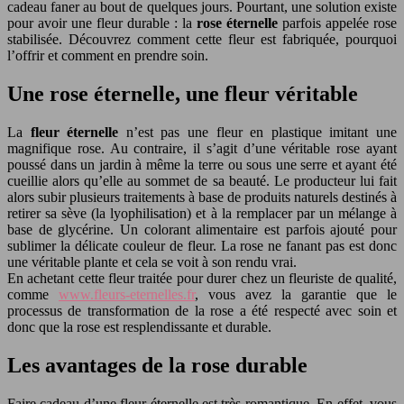
cadeau faner au bout de quelques jours. Pourtant, une solution existe
pour avoir une fleur durable : la
rose éternelle
parfois appelée rose
stabilisée. Découvrez comment cette fleur est fabriquée, pourquoi
l’offrir et comment en prendre soin.
Une rose éternelle, une fleur véritable
La
fleur éternelle
n’est pas une fleur en plastique imitant une
magnifique rose. Au contraire, il s’agit d’une véritable rose ayant
poussé dans un jardin à même la terre ou sous une serre et ayant été
cueillie alors qu’elle au sommet de sa beauté. Le producteur lui fait
alors subir plusieurs traitements à base de produits naturels destinés à
retirer sa sève (la lyophilisation) et à la remplacer par un mélange à
base de glycérine. Un colorant alimentaire est parfois ajouté pour
sublimer la délicate couleur de fleur. La rose ne fanant pas est donc
une véritable plante et cela se voit à son rendu vrai.
En achetant cette fleur traitée pour durer chez un fleuriste de qualité,
comme
www.fleurs-eternelles.fr
, vous avez la garantie que le
processus de transformation de la rose a été respecté avec soin et
donc que la rose est resplendissante et durable.
Les avantages de la rose durable
Faire cadeau d’une fleur éternelle est très romantique. En effet, vous