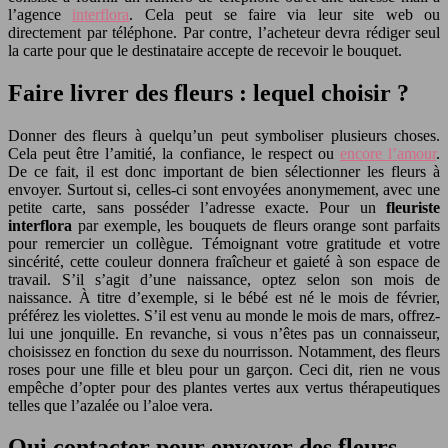
l’agence
interflora
. Cela peut se faire via leur site web ou
directement par téléphone. Par contre, l’acheteur devra rédiger seul
la carte pour que le destinataire accepte de recevoir le bouquet.
Faire livrer des fleurs : lequel choisir ?
Donner des fleurs à quelqu’un peut symboliser plusieurs choses.
Cela peut être l’amitié, la confiance, le respect ou
encore l’amour
.
De ce fait, il est donc important de bien sélectionner les fleurs à
envoyer. Surtout si, celles-ci sont envoyées anonymement, avec une
petite carte, sans posséder l’adresse exacte. Pour un
fleuriste
interflora
par exemple, les bouquets de fleurs orange sont parfaits
pour remercier un collègue. Témoignant votre gratitude et votre
sincérité, cette couleur donnera fraîcheur et gaieté à son espace de
travail. S’il s’agit d’une naissance, optez selon son mois de
naissance. À titre d’exemple, si le bébé est né le mois de février,
préférez les violettes. S’il est venu au monde le mois de mars, offrez-
lui une jonquille. En revanche, si vous n’êtes pas un connaisseur,
choisissez en fonction du sexe du nourrisson. Notamment, des fleurs
roses pour une fille et bleu pour un garçon. Ceci dit, rien ne vous
empêche d’opter pour des plantes vertes aux vertus thérapeutiques
telles que l’azalée ou l’aloe vera.
Qui contacter pour envoyer des fleurs