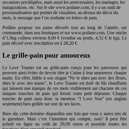
occasions privilégiées, mais aussi les anniversaires, les mariages, les
inaugurations, etc. Sur le site www.poilane.com, il y a un outil de
personnalisation qui permet de visualiser, au-dessus du décor du
mois, le message que l’on souhaite en lettres de pain.
Poilâne propose ses pains décorés tout au long de l’année, sur
commande, dans nos boutiques et sur www.poilane.com. Une miche
d’1,9kg coûtera environ 8,60 € (vendue au poids, 4,52 € le kg). Le
pain décoré avec inscription est à 28,20 €.
Le grille-pain pour amoureux
Le Love Toaster est un grille-pain conçu pour les paresseux qui
peuvent ainsi éviter de devoir dire je t’aime à leur amoureux chaque
matin. En effet, fidèle à son slogan “Ne le dites pas avec des fleurs,
dites le avec des toasts”, le Love Toaster est doté de fils chauffants
qui laissent une marque de ces mots visiblement sur chacune de ces
uniques tranches de pain qui feront votre petit déjeuner. Chaque
tranche de pain aura donc la mention “I Love You” (en anglais
seulement) bien grillée sur une de ses faces.
Bien sûr, cette dernière disparaîtra une fois que vous y aurez mis de
la garniture. Mais c’est l’intention qui compte, non? Il peut être
acheté en ligne au coût de 29,99 euros et possède toutes les