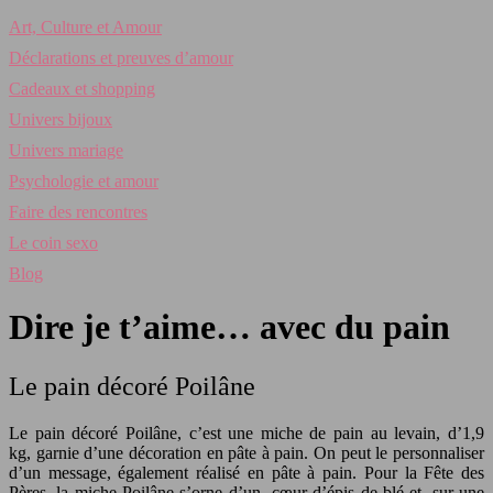
Art, Culture et Amour
Déclarations et preuves d’amour
Cadeaux et shopping
Univers bijoux
Univers mariage
Psychologie et amour
Faire des rencontres
Le coin sexo
Blog
Dire je t’aime… avec du pain
Le pain décoré Poilâne
Le pain décoré Poilâne, c’est une miche de pain au levain, d’1,9
kg, garnie d’une décoration en pâte à pain. On peut le personnaliser
d’un message, également réalisé en pâte à pain.
Pour la Fête des
Pères, la miche Poilâne s’orne d’un cœur d’épis de blé et, sur une